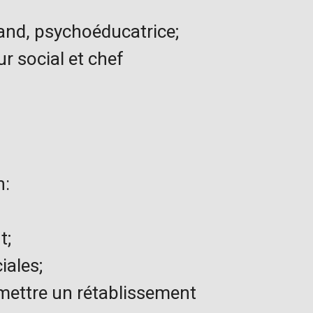
and, psychoéducatrice;
r social et chef
n:
t;
iales;
mettre un rétablissement